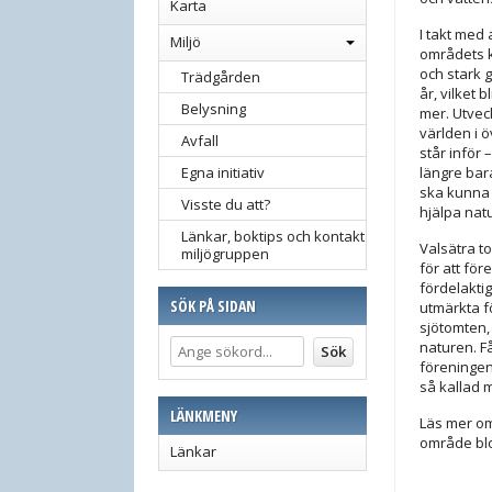
Karta
I takt med
Miljö
områdets ka
och stark 
Trädgården
år, vilket 
Belysning
mer. Utvec
världen i 
Avfall
står inför 
Egna initiativ
längre ba
ska kunna 
Visste du att?
hjälpa nat
Länkar, boktips och kontakt
Valsätra t
miljögruppen
för att fö
fördelakti
SÖK PÅ SIDAN
utmärkta fö
sjötomten,
naturen. F
föreninge
så kallad m
LÄNKMENY
Läs mer om 
område blo
Länkar