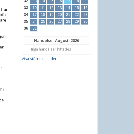
32
3
4
5
6
7
8
9
33
10
11
12
13
14
15
16
t har
afik
34
17
18
19
20
21
22
23
nare
35
24
25
26
27
28
29
30
r
36
31
jön
Händelser
Augusti 2026
er
Inga händelser hittades
i
Visa större kalender
ar
m i
de