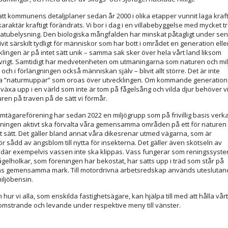
 att kommunens detaljplaner sedan år 2000 i olika etapper vunnit laga kraf
raktär kraftigt förändrats. Vi bor i dag i en villabebyggelse med mycket tr
gatubelysning. Den biologiska mångfalden har minskat påtagligt under se
blivit särskilt tydligt för människor som har bott i området en generation elle
klingen är på intet sätt unik – samma sak sker över hela vårt land liksom
övrigt. Samtidigt har medvetenheten om utmaningarna som naturen och mil
– och i förlängningen också människan själv – blivit allt större. Det är inte
ra ”naturmuppar” som oroas över utvecklingen. Om kommande generation
växa upp i en värld som inte är tom på fågelsång och vilda djur behöver v
uren på traven på de sätt vi förmår.
omtägareförening har sedan 2022 en miljögrupp som på frivillig basis verk
reningen aktivt ska förvalta våra gemensamma områden på ett för naturen
gt sätt. Det gäller bland annat våra dikesrenar utmed vägarna, som är
r sådd av ängsblom till nytta för insekterna. Det gäller även skötseln av
 där exempelvis vassen inte ska klippas. Vass fungerar som reningssyste
ågelholkar, som föreningen har bekostat, har satts upp i träd som står på
ns gemensamma mark. Till motordrivna arbetsredskap används uteslutan
iljöbensin.
hur vi alla, som enskilda fastighetsägare, kan hjälpa till med att hålla vårt
mstrande och levande under respektive meny till vänster.