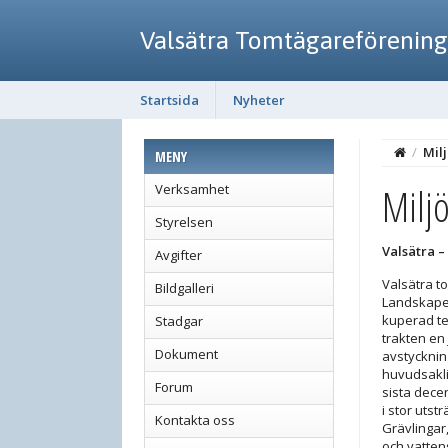
Valsätra Tomtägareförening
Startsida
Nyheter
/
Mil
MENY
Milj
Verksamhet
Styrelsen
Valsätra –
Avgifter
Valsätra t
Bildgalleri
Landskapet
kuperad ter
Stadgar
trakten en
Dokument
avstycknin
huvudsakl
Forum
sista dece
i stor utst
Kontakta oss
Grävlingar
och vattens