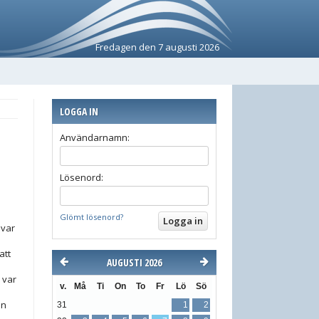
Fredagen den 7 augusti 2026
LOGGA IN
Användarnamn:
Lösenord:
Glömt lösenord?
 var
att
AUGUSTI 2026
s
 var
v.
Må
Ti
On
To
Fr
Lö
Sö
en
31
1
2