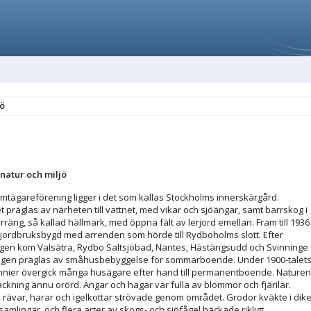
jö
ö
 natur och miljö
omtägareförening ligger i det som kallas Stockholms innerskärgård.
 präglas av närheten till vattnet, med vikar och sjöängar, samt barrskog i
räng, så kallad hällmark, med öppna fält av lerjord emellan. Fram till 1936
 jordbruksbygd med arrenden som hörde till Rydboholms slott. Efter
gen kom Valsätra, Rydbo Saltsjöbad, Nantes, Hästängsudd och Svinninge 
igen präglas av småhusbebyggelse för sommarboende. Under 1900-talet
nnier övergick många husägare efter hand till permanentboende. Naturen
räckning ännu orörd. Ängar och hagar var fulla av blommor och fjärilar.
, rävar, harar och igelkottar strövade genom området. Grodor kväkte i dik
amlingar, och flera arter av skogs- och sjöfågel häckade rikligt.