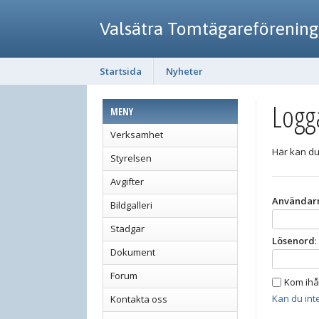
Valsätra Tomtägareförening
Startsida
Nyheter
Logg
MENY
Verksamhet
Här kan du
Styrelsen
Avgifter
Användar
Bildgalleri
Stadgar
Lösenord
:
Dokument
Forum
Kom ihå
Kan du inte
Kontakta oss