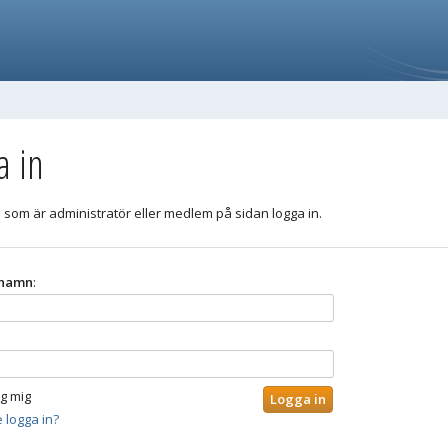
a in
 som är administratör eller medlem på sidan logga in.
namn
:
g mig
 logga in?