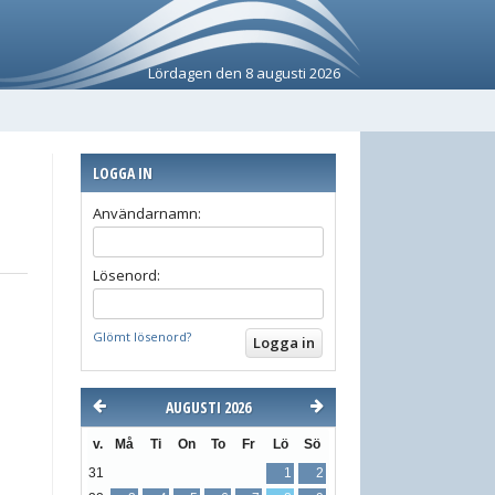
Lördagen den 8 augusti 2026
LOGGA IN
Användarnamn:
Lösenord:
Glömt lösenord?
AUGUSTI 2026
v.
Må
Ti
On
To
Fr
Lö
Sö
31
1
2