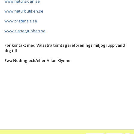
www.natursidan.se
www.naturbutiken.se
www.pratensis.se
www.slattergubben.se
För kontakt med Valsätra tomtägareförenings miljögrupp vänd
dig till
Ewa Neding och/eller Allan Klynne